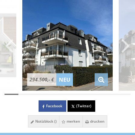
NEU
294.500,- €
Facebook
(Twitter)
Notizblock (
)
merken
drucken