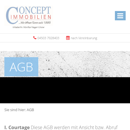
04503 7928403
nach Vereinbarung
AGB
Sie sind hier:
AGB
I. Courtage
Diese AGB werden mit Ansicht bzw. Abruf