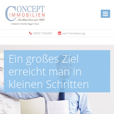
04503 7928403
nach Vereinbarung
Ein großes Ziel
erreicht man in
kleinen Schritten