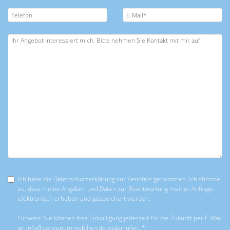
Ich habe die
Datenschutzerklärung
zur Kenntnis genommen. Ich stimme
zu, dass meine Angaben und Daten zur Beantwortung meiner Anfrage
elektronisch erhoben und gespeichert werden.
Hinweis: Sie können Ihre Einwilligung jederzeit für die Zukunft per E-Mail
an info@conceptimmobilien.de widerrufen. *