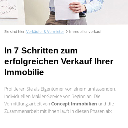
Sie sind hier:
Verkäufer & Vermieter
Immobilienverkauf
In 7 Schritten zum
erfolgreichen Verkauf Ihrer
Immobilie
Profitieren Sie als Eigentümer von einem umfassenden,
individuellen Makler-Service von Beginn an. Die
Vermittlungsarbeit von
Concept Immobilien
und die
Zusammenarbeit mit Ihnen läuft in diesen Phasen ab: