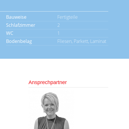
Bauweise
Fertigteile
Schlafzimmer
2
WC
1
Bodenbelag
Fliesen, Parkett, Laminat
Ansprechpartner