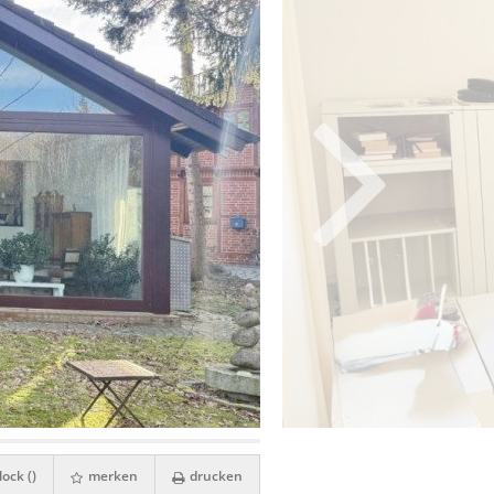
ock (
)
merken
drucken