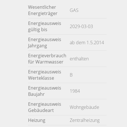
Wesentlicher
GAS
Energieträger
Energieausweis
2029-03-03
gültig bis
Energieausweis
ab dem 1.5.2014
Jahrgang
Energieverbrauch
enthalten
für Warmwasser
Energieausweis
B
Werteklasse
Energieausweis
1984
Baujahr
Energieausweis
Wohngebäude
Gebäudeart
Heizung
Zentralheizung