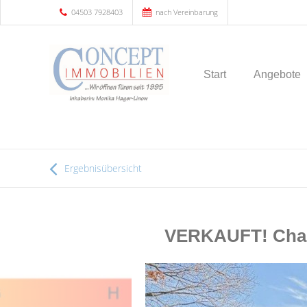
04503 7928403
nach Vereinbarung
Start
Angebote
Ergebnisübersicht
VERKAUFT! Charm