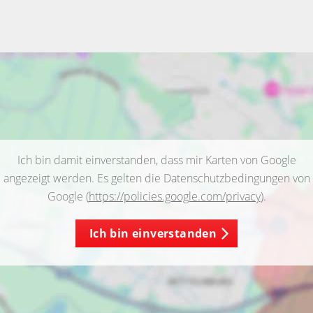
Ich bin damit einverstanden, dass mir Karten von Google
angezeigt werden. Es gelten die Datenschutzbedingungen von
Google (
https://policies.google.com/privacy
).
Ich bin einverstanden