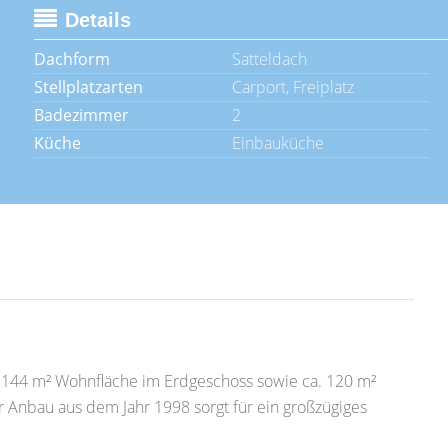
Details
Dachform
Satteldach
Stellplatzarten
Carport, Freiplatz
Badezimmer
2
Küche
Einbauküche
a. 144 m² Wohnfläche im Erdgeschoss sowie ca. 120 m²
er Anbau aus dem Jahr 1998 sorgt für ein großzügiges